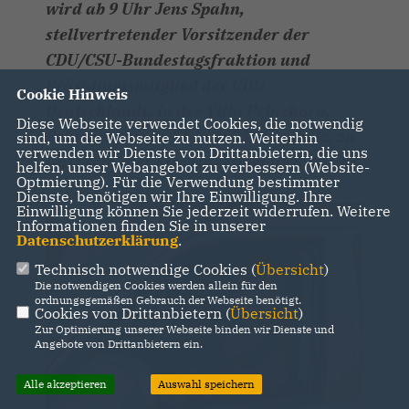
wird ab 9 Uhr Jens Spahn,
stellvertretender Vorsitzender der
CDU/CSU-Bundestagsfraktion und
Präsidiumsmitglied der CDU
Cookie Hinweis
Deutschlands, in der Villa Prinzhorn,
Diese Webseite verwendet Cookies, die notwendig
Prinzhornstaße 11 in 49356 Diepholz, zu
sind, um die Webseite zu nutzen. Weiterhin
verwenden wir Dienste von Drittanbietern, die uns
Gast sein. Der Einlass erfolgt ab 8.30 Uhr.
helfen, unser Webangebot zu verbessern (Website-
Optmierung). Für die Verwendung bestimmter
Dienste, benötigen wir Ihre Einwilligung. Ihre
Einwilligung können Sie jederzeit widerrufen. Weitere
Informationen finden Sie in unserer
Datenschutzerklärung
.
Technisch notwendige Cookies (
Übersicht
)
Die notwendigen Cookies werden allein für den
ordnungsgemäßen Gebrauch der Webseite benötigt.
Cookies von Drittanbietern (
Übersicht
)
Zur Optimierung unserer Webseite binden wir Dienste und
Angebote von Drittanbietern ein.
Alle akzeptieren
Auswahl speichern