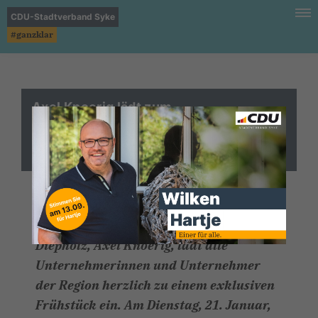
CDU-Stadtverband Syke
#ganzklar
Axel Knoerig lädt zum
Unternehmerfrühstück mit Jens Spahn
in die Villa Prinzhorn in Diepholz ein
Der heimische Bundestagsabgeordnete
und Vorsitzende des CDU-Kreisverbandes
Diepholz, Axel Knoerig, lädt alle
Unternehmerinnen und Unternehmer
der Region herzlich zu einem exklusiven
Frühstück ein. Am Dienstag, 21. Januar,