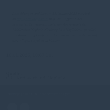
Anmeldungen sind bis zum 18. Januar 2025 per Mail
an
info@cdu-diepholz.de
möglich. Aufgrund des
begrenzten Zeitrahmens bietet der Abgeordnete des
Wahlkreises Diepholz/Nienburg I die Möglichkeit, parallel
zur Anmeldung Fragen vorab einzureichen, um gezielt auf
die Anliegen eingehen zu können.
10.01.2025, 18:07 Uhr
Quelle:
CDU Kreisverband Diepholz
Homepage des CDU-Stadtverbands Syke