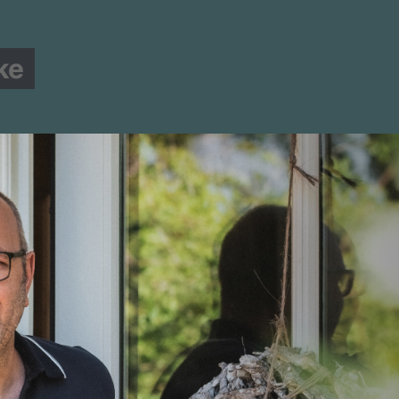
ke
MITGLIED WERDEN!
STADTVERBAND
MANDATE
Edith Heckmann und Gisela
, Jan Lindemann tritt an