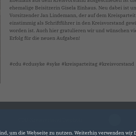
Ebenfalls aus dem Kreisvorstand ausgeschieden ist di
ehemalige Beisitzerin Gisela Einhaus. Neu dabei ist u
Vorsitzender Jan Lindemann, der auf dem Kreispartei
einstimmig als Schriftführer in den Kreisvorstand gew
worden ist. Auch hier gratulieren wir und wünschen vi
Erfolg für die neuen Aufgaben!
#cdu #cdusyke #syke #kreisparteitag #kreisvorstand
CDU-Kreisverband Diepholz
nd, um die Webseite zu nutzen. Weiterhin verwenden wir Di