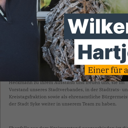
ser Stadtverbandsmitglied Edith
s CDU-Kreisverbandes Diepholz
 als stellvertretende Kreisvorsitzend
vorstand ausgeschieden.
Auf dem gestrigen Kreisparteitag in Neubruchhausen
verzichtete sie auf eine erneute Kandidatur. Vor über
einhundert Delegierten bedankte sich unser
Kreisvorsitzender Axel Knoerig für ihr
jahrzehntewährendes Engagement. Wir gratulieren Ed
Heckmann zu ihrem Ausstand und freuen uns, sie im
Vorstand unseres Stadtverbandes, in der Stadtrats- u
Kreistagsfraktion sowie als ehrenamtliche Bürgermeis
der Stadt Syke weiter in unserem Team zu haben.