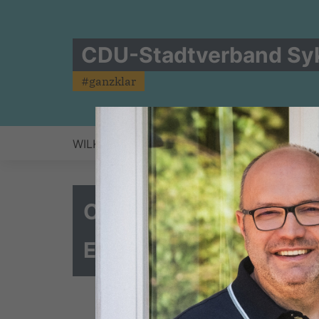
CDU-Stadtverband Sy
#ganzklar
WILKEN HARTJE
KOMMUNALWAHL 2026
CDU-Kreisparteitag: 
Einhaus verabschiedet