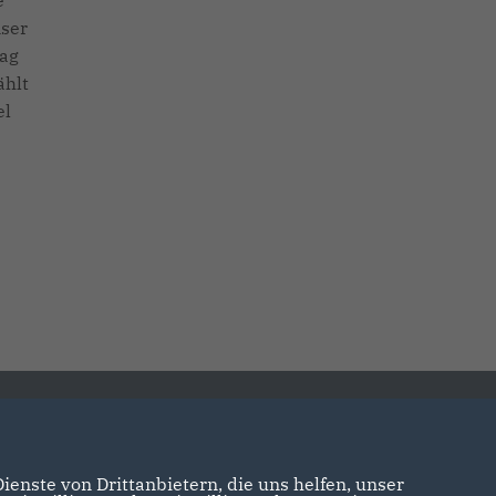
e
nser
tag
ählt
el
enste von Drittanbietern, die uns helfen, unser