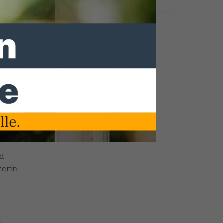
22.11.2024, 19:29 Uhr
e.
ith
nd
terin