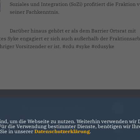
Soziales und Integration (SoZi) profitiert die Fraktion 
seiner Fachkenntnis.
Darüber hinaus gehört er als dem Barrier Ortsrat mit
es Syke engagiert er sich auch außerhalb der Fraktionsarb
riger Vorsitzender er ist. #cdu #syke #cdusyke
CDU-Kreisverband Diepholz
nd, um die Webseite zu nutzen. Weiterhin verwenden wir Di
r die Verwendung bestimmter Dienste, benötigen wir Ihre 
CDU in Niedersachsen
 Sie in unserer
Datenschutzerklärung
.