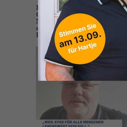
In den kommenden Wochen 
CDU-Fraktion im Rat der S
Mandatsträgerinnen und M
ehrenamtlich für Sie und d
Eggers