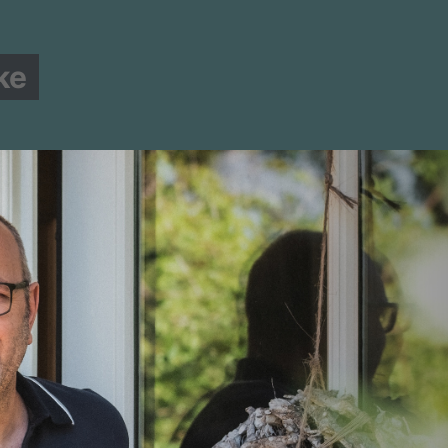
ke
MITGLIED WERDEN!
STADTVERBAND
MANDATE
ellt sich vor #3