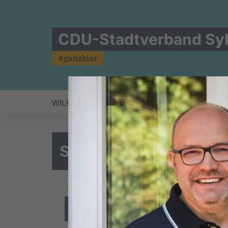
CDU-Stadtverband Sy
#ganzklar
WILKEN HARTJE
KOMMUNALWAHL 2026
Syker CDU-Fraktion st
Ralf Eggers