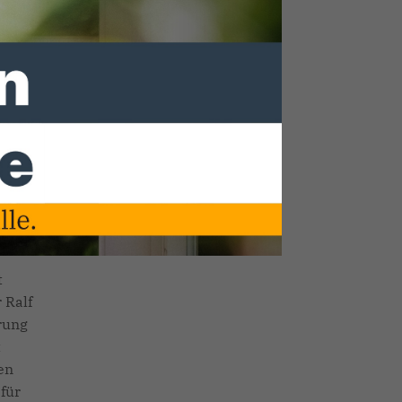
SYKE STELLT SICH VOR
r
h
m Rat
 und
n der
t
 Ralf
rung
t
en
für