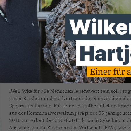
stellen wir Ihnen die Mitglieder de
tadt Syke vor. Wir haben alle unsere
andatsträger gefragt, warum sie sic
ie Stadt Syke engagieren. Heute Ralf
Weiter geht es mit der Vorstellung der CDU-Fraktion i
der Stadt Syke. Wir haben unsere Mandatsträgerinnen
Mandatsträger gefragt, warum sie sich ehrenamtlich i
Stadt Syke engagieren.
Weil Syke für alle Menschen lebenswert sein soll“, sag
unser Ratsherr und stellvertretender Ratsvorsitzender
Eggers aus Barrien. Mit seiner hauptberuflichen Erfah
aus der Kommunalverwaltung trägt der 59-jährige sei
2016 zur Arbeit der CDU-Ratsfraktion in Syke bei. In d
Ausschüssen für Finanzen und Wirtschaft (FiWi) sowie 