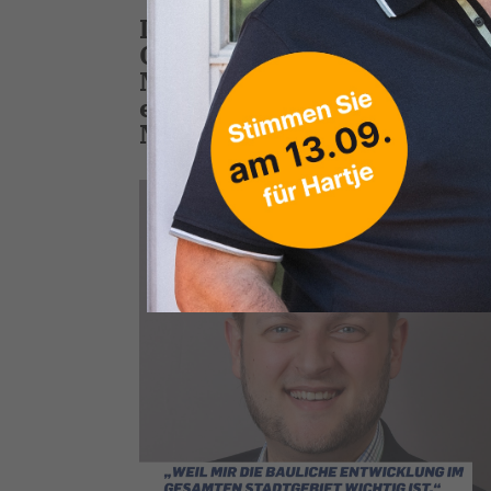
In den kommenden Wochen 
CDU-Fraktion im Rat der S
Mandatsträgerinnen und M
ehrenamtlich für Sie und 
Manuel Schulenberg