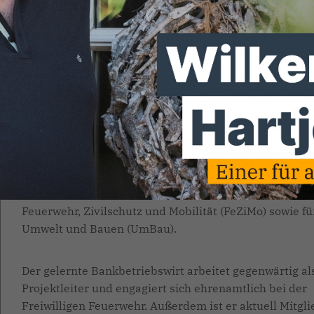
stellen wir Ihnen die Mitglieder de
tadt Syke vor. Wir haben alle unsere
andatsträger gefragt, warum sie sic
die Stadt Syke engagieren. Heute
Weil mir die bauliche Entwicklung im gesamten
Stadtgebiet wichtig ist“, antwortet unser Ratsherr und
stellvertretender Fraktionsvorsitzender Manuel
Schulenberg aus Heiligenfelde. Der 31-jährige vertritt
CDU seit 2015 im Rat und sitzt in den Ausschüssen für
Feuerwehr, Zivilschutz und Mobilität (FeZiMo) sowie fü
Umwelt und Bauen (UmBau).
Der gelernte Bankbetriebswirt arbeitet gegenwärtig al
Projektleiter und engagiert sich ehrenamtlich bei der
Freiwilligen Feuerwehr. Außerdem ist er aktuell Mitgli