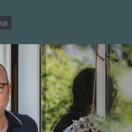
ke
MITGLIED WERDEN!
STADTVERBAND
MANDATE
llt sich vor #1