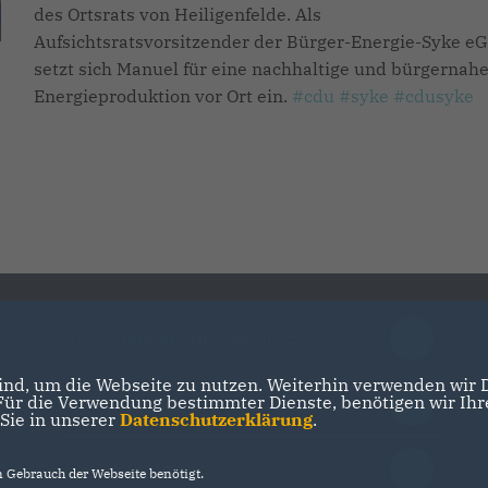
des Ortsrats von Heiligenfelde. Als
Aufsichtsratsvorsitzender der Bürger-Energie-Syke eG
setzt sich Manuel für eine nachhaltige und bürgernah
Energieproduktion vor Ort ein.
#cdu
#syke
#cdusyke
CDU-Kreisverband Diepholz
nd, um die Webseite zu nutzen. Weiterhin verwenden wir Di
r die Verwendung bestimmter Dienste, benötigen wir Ihre 
CDU in Niedersachsen
 Sie in unserer
Datenschutzerklärung
.
CDU Deutschland
Gebrauch der Webseite benötigt.