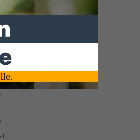
SYKE STELLT SICH VOR
r
h
 die
r
s
ed