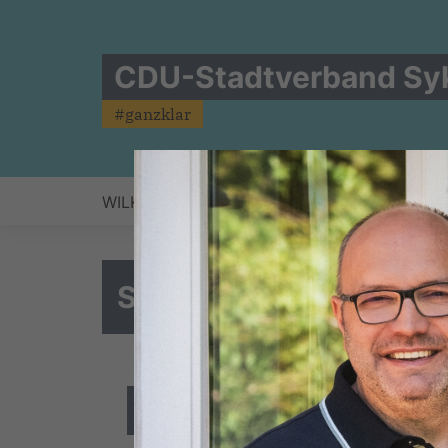
CDU-Stadtverband Sy
#ganzklar
WILKEN HARTJE
KOMMUNALWAHL 2026
Syker CDU-Fraktion ste
Manuel Schulenberg