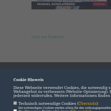
Link zur Fraktion
Homepage des CDU-Stadtverbands Syke
Cookie Hinweis
Diese Webseite verwendet Cookies, die notwendig si
Webangebot zu verbessern (Website-Optmierung). Fü
jederzeit widerrufen. Weitere Informationen finden
Technisch notwendige Cookies (
Übersicht
)
IMPRESSUM
DATENSCHUTZ
KONTAKT
Die notwendigen Cookies werden allein für den ordnungsgemäßen 